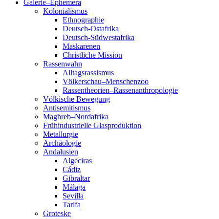
Galerie–Ephemera
Kolonialismus
Ethnographie
Deutsch-Ostafrika
Deutsch-Südwestafrika
Maskarenen
Christliche Mission
Rassenwahn
Alltagsrassismus
Völkerschau–Menschenzoo
Rassentheorien–Rassenanthropologie
Völkische Bewegung
Antisemitismus
Maghreb–Nordafrika
Frühindustrielle Glasproduktion
Metallurgie
Archäologie
Andalusien
Algeciras
Cádiz
Gibraltar
Málaga
Sevilla
Tarifa
Groteske