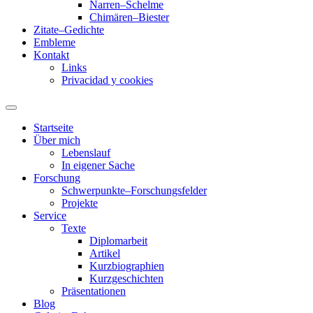
Narren–Schelme
Chimären–Biester
Zitate–Gedichte
Embleme
Kontakt
Links
Privacidad y cookies
Startseite
Über mich
Lebenslauf
In eigener Sache
Forschung
Schwerpunkte–Forschungsfelder
Projekte
Service
Texte
Diplomarbeit
Artikel
Kurzbiographien
Kurzgeschichten
Präsentationen
Blog