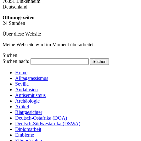
76351 Linkenheim
Deutschland
Öffnungszeiten
24 Stunden
Über diese Website
Meine Webseite wird im Moment überarbeitet.
Suchen
Suchen nach:
Home
Alltagsrassismus
Sevilla
Andalusien
Antisemitismus
Archäologie
Artikel
Blattgesichter
Deutsch-Ostafrika (DOA)
Deutsch-Südwestafrika (DSWA)
Diplomarbeit
Embleme
Ethnographie