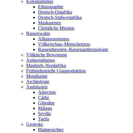
Kolonialismus
Ethnographie
Deutsch-Ostafrika
Deutsch-Südwestafrika
Maskarenen
Christliche Mission
Rassenwahn
Alltagsrassismus
Völkerschau–Menschenzoo
Rassentheorien–Rassenanthropologie
Völkische Bewegung
Antisemitismus
Maghreb–Nordafrika
Frühindustrielle Glasproduktion
Metallurgie
Archäologie
Andalusien
Algeciras
Cádiz
Gibraltar
Málaga
Sevilla
Tarifa
Groteske
Blattgesichter