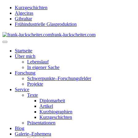
Kurzgeschichten
Algeciras
Gibraltar
Frühindustrielle Glasproduktion
frank-luckscheiter.com
Startseite
Über mich
Lebenslauf
In eigener Sache
Forschung
Schwerpunkte–Forschungsfelder
Projekte
Service
Texte
Diplomarbeit
Artikel
Kurzbiographien
Kurzgeschichten
Präsentationen
Blog
Galerie–Ephemera