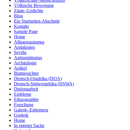
Völkerschau–Menschenzoo
Völkische Bewegung
Zitate–Gedichte
Blog
Ein Startseiten-Abschnitt
Kontakt
Sample Page
Home
Alltagsrassismus
Andalusien
Sevilla
Antisemitismus
Archäologie
Artikel
Blattgesichter
Deutsch-Ostafrika (DOA)
Deutsch-Südwestafrika (DSWA)
Diplomarbeit
Embleme
Ethnographie
Forschung
Galerie–Ephemera
Grotesk
Home
In eigener Sache