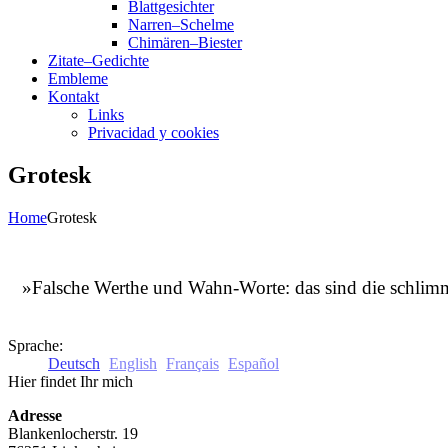
Blattgesichter
Narren–Schelme
Chimären–Biester
Zitate–Gedichte
Embleme
Kontakt
Links
Privacidad y cookies
Grotesk
Home
Grotesk
»Falsche Werthe und Wahn-Worte: das sind die schlimms
Sprache:
Deutsch
English
Français
Español
Hier findet Ihr mich
Adresse
Blankenlocherstr. 19