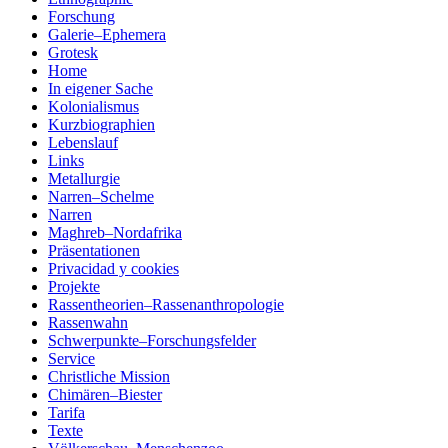
Forschung
Galerie–Ephemera
Grotesk
Home
In eigener Sache
Kolonialismus
Kurzbiographien
Lebenslauf
Links
Metallurgie
Narren–Schelme
Narren
Maghreb–Nordafrika
Präsentationen
Privacidad y cookies
Projekte
Rassentheorien–Rassenanthropologie
Rassenwahn
Schwerpunkte–Forschungsfelder
Service
Christliche Mission
Chimären–Biester
Tarifa
Texte