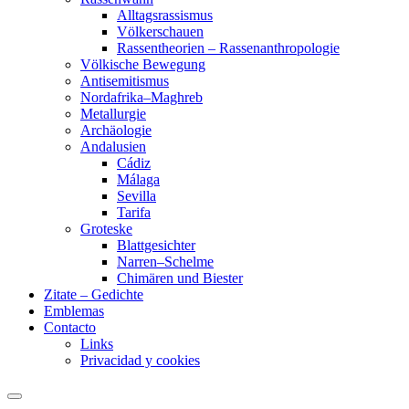
Alltagsrassismus
Völkerschauen
Rassentheorien – Rassenanthropologie
Völkische Bewegung
Antisemitismus
Nordafrika–Maghreb
Metallurgie
Archäologie
Andalusien
Cádiz
Málaga
Sevilla
Tarifa
Groteske
Blattgesichter
Narren–Schelme
Chimären und Biester
Zitate – Gedichte
Emblemas
Contacto
Links
Privacidad y cookies