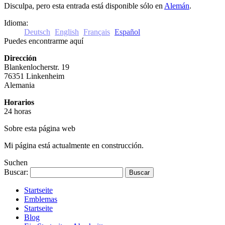
Disculpa, pero esta entrada está disponible sólo en
Alemán
.
Idioma:
Deutsch
English
Français
Español
Puedes encontrarme aquí
Dirección
Blankenlocherstr. 19
76351 Linkenheim
Alemania
Horarios
24 horas
Sobre esta página web
Mi página está actualmente en construcción.
Suchen
Buscar:
Startseite
Emblemas
Startseite
Blog