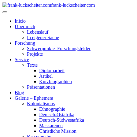
frank-luckscheiter.com
Inicio
Über mich
Lebenslauf
In eigener Sache
Forschung
Schwerpunkte–Forschungsfelder
Projekte
Service
Texte
Diplomarbeit
Artikel
Kurzbiographien
Präsentationen
Blog
Galerie – Ephemera
Kolonialismus
Ethnographie
Deutsch-Ostafrika
Deutsch-Südwestafrika
Maskarenen
Christliche Mission
Rassenwahn