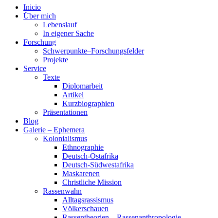
Inicio
Über mich
Lebenslauf
In eigener Sache
Forschung
Schwerpunkte–Forschungsfelder
Projekte
Service
Texte
Diplomarbeit
Artikel
Kurzbiographien
Präsentationen
Blog
Galerie – Ephemera
Kolonialismus
Ethnographie
Deutsch-Ostafrika
Deutsch-Südwestafrika
Maskarenen
Christliche Mission
Rassenwahn
Alltagsrassismus
Völkerschauen
Rassentheorien – Rassenanthropologie