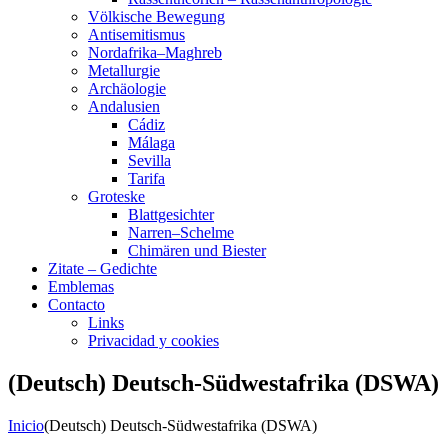
Völkische Bewegung
Antisemitismus
Nordafrika–Maghreb
Metallurgie
Archäologie
Andalusien
Cádiz
Málaga
Sevilla
Tarifa
Groteske
Blattgesichter
Narren–Schelme
Chimären und Biester
Zitate – Gedichte
Emblemas
Contacto
Links
Privacidad y cookies
(Deutsch) Deutsch-Südwestafrika (DSWA)
Inicio
(Deutsch) Deutsch-Südwestafrika (DSWA)